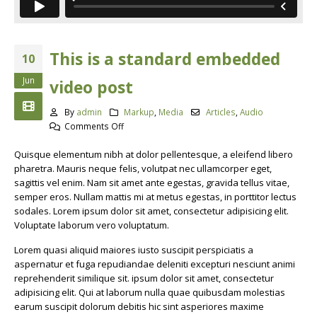
This is a standard embedded
10
Jun
video post
By
admin
Markup
,
Media
Articles
,
Audio
on
Comments Off
This
Quisque elementum nibh at dolor pellentesque, a eleifend libero
is
pharetra. Mauris neque felis, volutpat nec ullamcorper eget,
a
sagittis vel enim. Nam sit amet ante egestas, gravida tellus vitae,
standard
semper eros. Nullam mattis mi at metus egestas, in porttitor lectus
embedded
sodales. Lorem ipsum dolor sit amet, consectetur adipisicing elit.
video
Voluptate laborum vero voluptatum.
post
Lorem quasi aliquid maiores iusto suscipit perspiciatis a
aspernatur et fuga repudiandae deleniti excepturi nesciunt animi
reprehenderit similique sit. ipsum dolor sit amet, consectetur
adipisicing elit. Qui at laborum nulla quae quibusdam molestias
earum suscipit dolorum debitis hic sint asperiores maxime