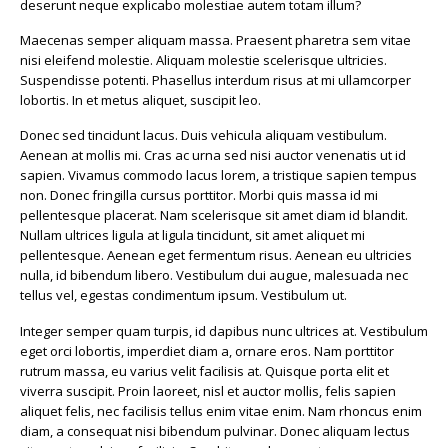
deserunt neque explicabo molestiae autem totam illum?
Maecenas semper aliquam massa. Praesent pharetra sem vitae
nisi eleifend molestie. Aliquam molestie scelerisque ultricies.
Suspendisse potenti. Phasellus interdum risus at mi ullamcorper
lobortis. In et metus aliquet, suscipit leo.
Donec sed tincidunt lacus. Duis vehicula aliquam vestibulum.
Aenean at mollis mi. Cras ac urna sed nisi auctor venenatis ut id
sapien. Vivamus commodo lacus lorem, a tristique sapien tempus
non. Donec fringilla cursus porttitor. Morbi quis massa id mi
pellentesque placerat. Nam scelerisque sit amet diam id blandit.
Nullam ultrices ligula at ligula tincidunt, sit amet aliquet mi
pellentesque. Aenean eget fermentum risus. Aenean eu ultricies
nulla, id bibendum libero. Vestibulum dui augue, malesuada nec
tellus vel, egestas condimentum ipsum. Vestibulum ut.
Integer semper quam turpis, id dapibus nunc ultrices at. Vestibulum
eget orci lobortis, imperdiet diam a, ornare eros. Nam porttitor
rutrum massa, eu varius velit facilisis at. Quisque porta elit et
viverra suscipit. Proin laoreet, nisl et auctor mollis, felis sapien
aliquet felis, nec facilisis tellus enim vitae enim. Nam rhoncus enim
diam, a consequat nisi bibendum pulvinar. Donec aliquam lectus