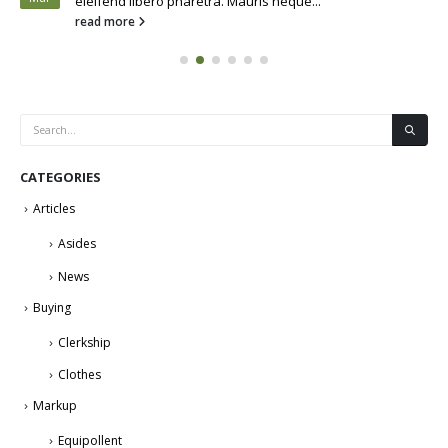
eleifend libero pharetra. Mauris neque...
read more
CATEGORIES
Articles
Asides
News
Buying
Clerkship
Clothes
Markup
Equipollent