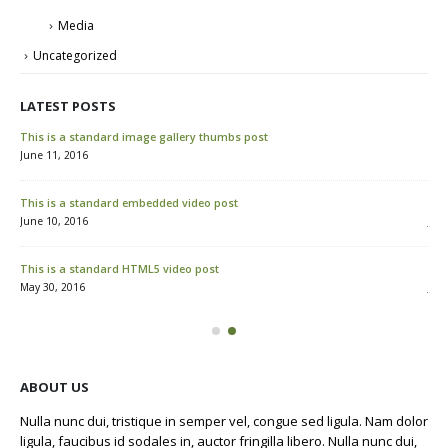
Media
Uncategorized
LATEST POSTS
This is a standard image gallery thumbs post
Hel
June 11, 2016
Mar
This is a standard embedded video post
Thi
June 10, 2016
Jun
This is a standard HTML5 video post
Thi
May 30, 2016
Jun
ABOUT US
Nulla nunc dui, tristique in semper vel, congue sed ligula. Nam dolor
ligula, faucibus id sodales in, auctor fringilla libero. Nulla nunc dui,