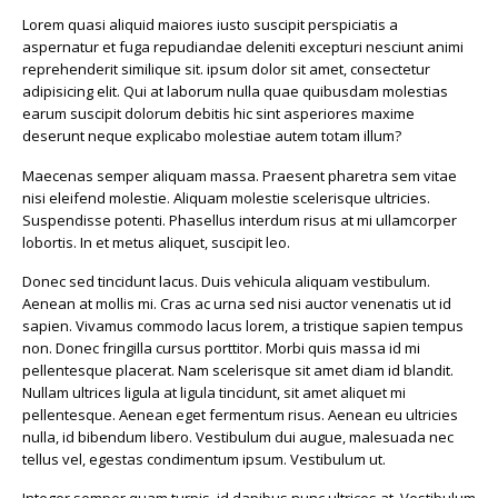
Lorem quasi aliquid maiores iusto suscipit perspiciatis a
aspernatur et fuga repudiandae deleniti excepturi nesciunt animi
reprehenderit similique sit. ipsum dolor sit amet, consectetur
adipisicing elit. Qui at laborum nulla quae quibusdam molestias
earum suscipit dolorum debitis hic sint asperiores maxime
deserunt neque explicabo molestiae autem totam illum?
Maecenas semper aliquam massa. Praesent pharetra sem vitae
nisi eleifend molestie. Aliquam molestie scelerisque ultricies.
Suspendisse potenti. Phasellus interdum risus at mi ullamcorper
lobortis. In et metus aliquet, suscipit leo.
Donec sed tincidunt lacus. Duis vehicula aliquam vestibulum.
Aenean at mollis mi. Cras ac urna sed nisi auctor venenatis ut id
sapien. Vivamus commodo lacus lorem, a tristique sapien tempus
non. Donec fringilla cursus porttitor. Morbi quis massa id mi
pellentesque placerat. Nam scelerisque sit amet diam id blandit.
Nullam ultrices ligula at ligula tincidunt, sit amet aliquet mi
pellentesque. Aenean eget fermentum risus. Aenean eu ultricies
nulla, id bibendum libero. Vestibulum dui augue, malesuada nec
tellus vel, egestas condimentum ipsum. Vestibulum ut.