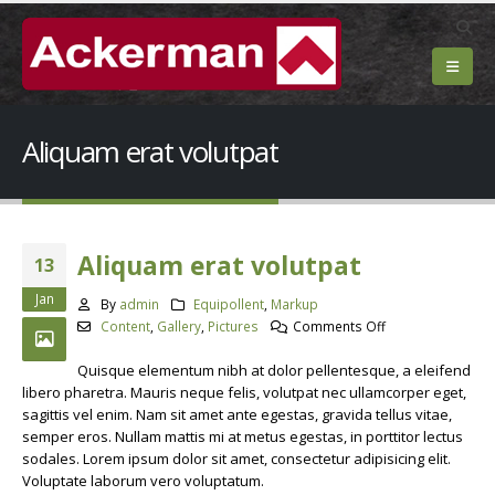
Aliquam erat volutpat
Aliquam erat volutpat
13
Jan
By
admin
Equipollent
,
Markup
on
Content
,
Gallery
,
Pictures
Comments Off
Aliquam
Quisque elementum nibh at dolor pellentesque, a eleifend
erat
libero pharetra. Mauris neque felis, volutpat nec ullamcorper eget,
volutpat
sagittis vel enim. Nam sit amet ante egestas, gravida tellus vitae,
semper eros. Nullam mattis mi at metus egestas, in porttitor lectus
sodales. Lorem ipsum dolor sit amet, consectetur adipisicing elit.
Voluptate laborum vero voluptatum.