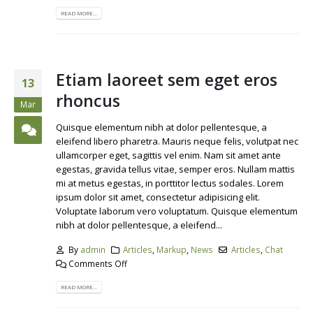
READ MORE...
Etiam laoreet sem eget eros
13
rhoncus
Mar
Quisque elementum nibh at dolor pellentesque, a
eleifend libero pharetra. Mauris neque felis, volutpat nec
ullamcorper eget, sagittis vel enim. Nam sit amet ante
egestas, gravida tellus vitae, semper eros. Nullam mattis
mi at metus egestas, in porttitor lectus sodales. Lorem
ipsum dolor sit amet, consectetur adipisicing elit.
Voluptate laborum vero voluptatum. Quisque elementum
nibh at dolor pellentesque, a eleifend...
By
admin
Articles
,
Markup
,
News
Articles
,
Chat
Comments Off
READ MORE...