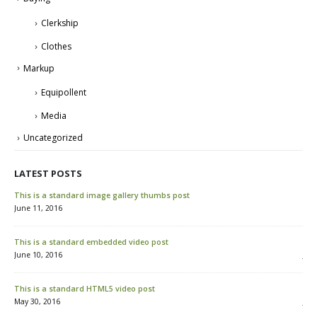
Clerkship
Clothes
Markup
Equipollent
Media
Uncategorized
LATEST POSTS
This is a standard image gallery thumbs post
Hel
June 11, 2016
Mar
This is a standard embedded video post
Thi
June 10, 2016
Jun
This is a standard HTML5 video post
Thi
May 30, 2016
Jun