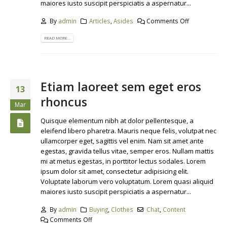
maiores iusto suscipit perspiciatis a aspernatur...
By
admin
Articles
,
Asides
Comments Off
READ MORE...
Etiam laoreet sem eget eros
13
rhoncus
Mar
Quisque elementum nibh at dolor pellentesque, a
eleifend libero pharetra. Mauris neque felis, volutpat nec
ullamcorper eget, sagittis vel enim. Nam sit amet ante
egestas, gravida tellus vitae, semper eros. Nullam mattis
mi at metus egestas, in porttitor lectus sodales. Lorem
ipsum dolor sit amet, consectetur adipisicing elit.
Voluptate laborum vero voluptatum. Lorem quasi aliquid
maiores iusto suscipit perspiciatis a aspernatur...
By
admin
Buying
,
Clothes
Chat
,
Content
Comments Off