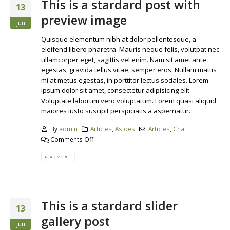
This is a stardard post with
13
preview image
Jun
Quisque elementum nibh at dolor pellentesque, a
eleifend libero pharetra. Mauris neque felis, volutpat nec
ullamcorper eget, sagittis vel enim. Nam sit amet ante
egestas, gravida tellus vitae, semper eros. Nullam mattis
mi at metus egestas, in porttitor lectus sodales. Lorem
ipsum dolor sit amet, consectetur adipisicing elit.
Voluptate laborum vero voluptatum. Lorem quasi aliquid
maiores iusto suscipit perspiciatis a aspernatur...
By
admin
Articles
,
Asides
Articles
,
Chat
Comments Off
READ MORE...
This is a stardard slider
13
gallery post
Jun