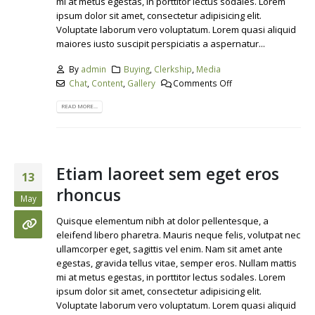
mi at metus egestas, in porttitor lectus sodales. Lorem
ipsum dolor sit amet, consectetur adipisicing elit.
Voluptate laborum vero voluptatum. Lorem quasi aliquid
maiores iusto suscipit perspiciatis a aspernatur...
By
admin
Buying
,
Clerkship
,
Media
Chat
,
Content
,
Gallery
Comments Off
READ MORE...
Etiam laoreet sem eget eros
13
rhoncus
May
Quisque elementum nibh at dolor pellentesque, a
eleifend libero pharetra. Mauris neque felis, volutpat nec
ullamcorper eget, sagittis vel enim. Nam sit amet ante
egestas, gravida tellus vitae, semper eros. Nullam mattis
mi at metus egestas, in porttitor lectus sodales. Lorem
ipsum dolor sit amet, consectetur adipisicing elit.
Voluptate laborum vero voluptatum. Lorem quasi aliquid